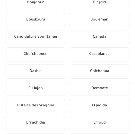
Boujdour
Bir jdid
Bouskoura
Bouleman
Candidature Spontanée
Canada
Chefchaouen
Casablanca
Dakhla
Chichaoua
El Hajeb
Demnate
El Kelaa des Sraghna
El Jadida
Errachidia
Erfoud