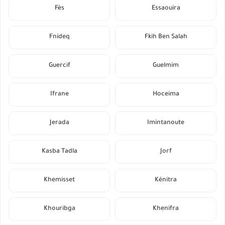
Fès
Essaouira
Fnideq
Fkih Ben Salah
Guercif
Guelmim
Ifrane
Hoceima
Jerada
Imintanoute
Kasba Tadla
Jorf
Khemisset
Kénitra
Khouribga
Khenifra