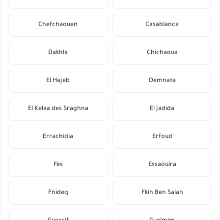
Chefchaouen
Casablanca
Dakhla
Chichaoua
El Hajeb
Demnate
El Kelaa des Sraghna
El Jadida
Errachidia
Erfoud
Fès
Essaouira
Fnideq
Fkih Ben Salah