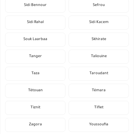
Sidi Bennour
Sefrou
Sidi Rahal
Sidi Kacem
Souk Laarbaa
Skhirate
Tanger
Taliouine
Taza
Taroudant
Tétouan
Témara
Tiznit
Tiflet
Zagora
Youssoufia