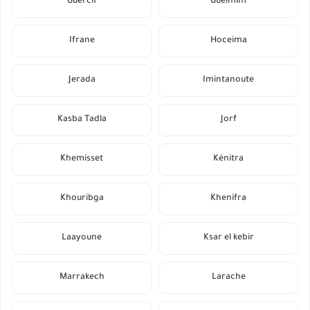
Guercif
Guelmim
Ifrane
Hoceima
Jerada
Imintanoute
Kasba Tadla
Jorf
Khemisset
Kénitra
Khouribga
Khenifra
Laayoune
Ksar el kebir
Marrakech
Larache