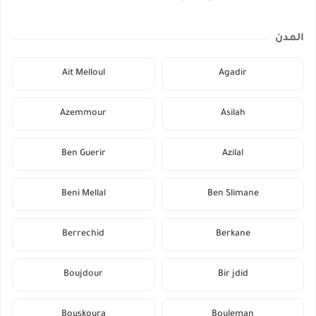
المدن
Ait Melloul
Agadir
Azemmour
Asilah
Ben Guerir
Azilal
Beni Mellal
Ben Slimane
Berrechid
Berkane
Boujdour
Bir jdid
Bouskoura
Bouleman