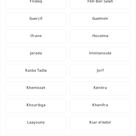
Fnideq
Fkih Ben Salah
Guercif
Guelmim
Ifrane
Hoceima
Jerada
Imintanoute
Kasba Tadla
Jorf
Khemisset
Kénitra
Khouribga
Khenifra
Laayoune
Ksar el kebir