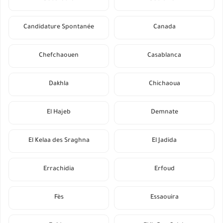
Candidature Spontanée
Canada
Chefchaouen
Casablanca
Dakhla
Chichaoua
El Hajeb
Demnate
El Kelaa des Sraghna
El Jadida
Errachidia
Erfoud
Fès
Essaouira