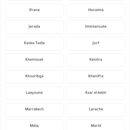
Ifrane
Hoceima
Jerada
Imintanoute
Kasba Tadla
Jorf
Khemisset
Kénitra
Khouribga
Khenifra
Laayoune
Ksar el kebir
Marrakech
Larache
Mdiq
Martil