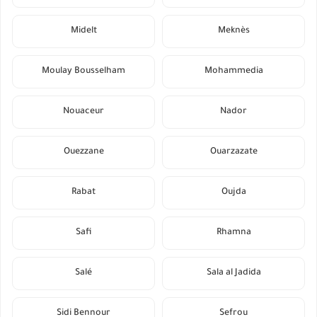
Midelt
Meknès
Moulay Bousselham
Mohammedia
Nouaceur
Nador
Ouezzane
Ouarzazate
Rabat
Oujda
Safi
Rhamna
Salé
Sala al Jadida
Sidi Bennour
Sefrou