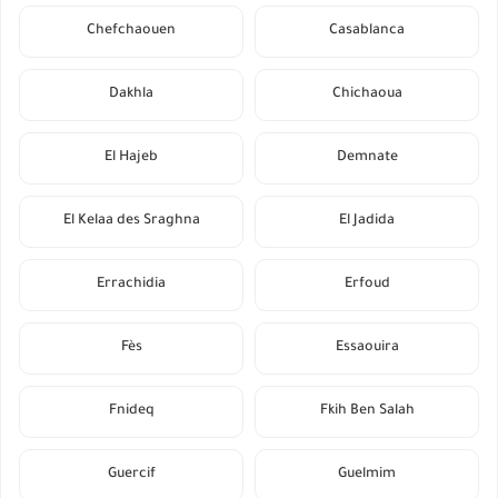
Chefchaouen
Casablanca
Dakhla
Chichaoua
El Hajeb
Demnate
El Kelaa des Sraghna
El Jadida
Errachidia
Erfoud
Fès
Essaouira
Fnideq
Fkih Ben Salah
Guercif
Guelmim