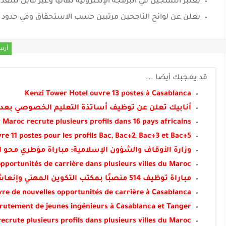
يعتبر التسجيل في البرمجة الإلكترونية نهائيًا وغير قابل للتعد
يعلن عن لوائح الناجحين مرتبين حسب الاستحقاق وفي حدود ا
أرس
قد يعجبك أيضا ...
Kenzi Tower Hotel ouvre 13 postes à Casablanca
أنابيك تعلن عن توظيف أساتذة التعليم الخصوصي بعدة مد
r Maroc recrute plusieurs profils dans 16 pays africains
e 11 postes pour les profils Bac, Bac+2, Bac+3 et Bac+5
وزارة الأوقاف والشؤون الإسلامية: مباراة مؤطري محو الأمية ب
pportunités de carrière dans plusieurs villes du Maroc
مباراة توظيف 514 منصبًا بمكتب التكوين المهني وإنعاش الشغل في عدة تخصصات آخر أجل 6 شتنبر 2026
uvre de nouvelles opportunités de carrière à Casablanca
rutement de jeunes ingénieurs à Casablanca et Tanger
crute plusieurs profils dans plusieurs villes du Maroc