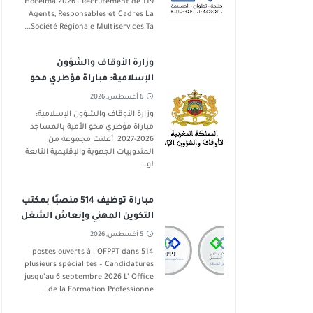
Hoceima 2026 : Recrutement de 119
Agents, Responsables et Cadres La
Société Régionale Multiservices Ta...
وزارة الأوقاف والشؤون
الإسلامية: مباراة مؤطري محو
الأمية بالمساجد 2026-2027
6 أغسطس, 2026
وزارة الأوقاف والشؤون الإسلامية:
مباراة مؤطري محو الأمية بالمساجد
2026-2027 أعلنت مجموعة من
المندوبيات الجهوية والإقليمية التابعة
لو...
مباراة توظيف 514 منصبًا بمكتب
التكوين المهني وإنعاش الشغل
في عدة تخصصات آخر أجل 6
5 أغسطس, 2026
شتنبر 2026
514 postes ouverts à l’OFPPT dans
plusieurs spécialités – Candidatures
jusqu’au 6 septembre 2026 L’ Office
de la Formation Professionne...