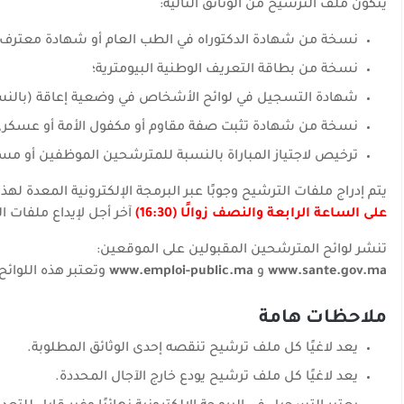
يتكون ملف الترشيح من الوثائق التالية:
نسخة من شهادة الدكتوراه في الطب العام أو شهادة معترف ب
نسخة من بطاقة التعريف الوطنية البيومترية؛
شهادة التسجيل في لوائح الأشخاص في وضعية إعاقة (بالنسب
نسخة من شهادة تثبت صفة مقاوم أو مكفول الأمة أو عسكري ق
ترخيص لاجتياز المباراة بالنسبة للمترشحين الموظفين أو مس
يتم إدراج ملفات الترشيح وجوبًا عبر البرمجة الإلكترونية المعدة له
على الساعة الرابعة والنصف زوالًا (16:30)
آخر أجل لإيداع ملفات ال
تنشر لوائح المترشحين المقبولين على الموقعين:
www.sante.gov.ma
و
www.emploi-public.ma
وتعتبر هذه اللوائح 
ملاحظات هامة
يعد لاغيًا كل ملف ترشيح تنقصه إحدى الوثائق المطلوبة.
يعد لاغيًا كل ملف ترشيح يودع خارج الآجال المحددة.