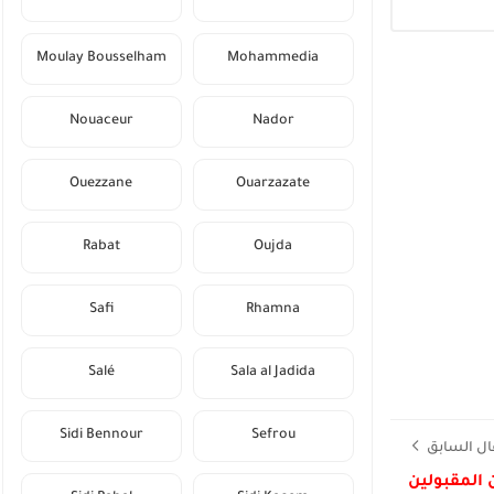
Moulay Bousselham
Mohammedia
Nouaceur
Nador
Ouezzane
Ouarzazate
Rabat
Oujda
Safi
Rhamna
Salé
Sala al Jadida
Sidi Bennour
Sefrou
ال السابق
 المقبولين