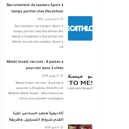
Recrutement de Leaders Sport à
temps partiel chez Decathlon
Aïn Sebaâ
4 أغسطس, 2026
Recrutement de Leaders Sport à
temps partiel chez Decathlon Aïn
Sebaâ à Casablanca Decathlon Aïn
Sebaâ recrute des Leaders Sport à
te...
Meski Invest recrute : 8 postes à
pourvoir dans 3 villes
27 يوليو, 2026
Meski Invest recrute : 8 postes à
pourvoir à El Jadida, Khénifra et
Meknès Meski Invest – Riva Industries
lance une nouvelle campagne ...
أكاديمية محمد السادس لكرة
القدم شروط التسجيل، وطريقة
الانخراط
9 مايو, 2026