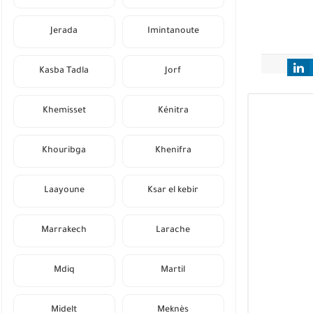
Jerada
Imintanoute
Kasba Tadla
Jorf
Khemisset
Kénitra
Khouribga
Khenifra
Laayoune
Ksar el kebir
Marrakech
Larache
Mdiq
Martil
Midelt
Meknès