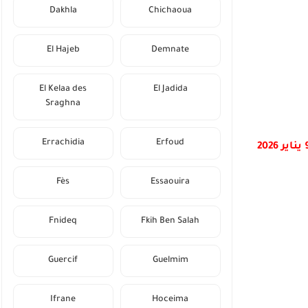
Dakhla
Chichaoua
El Hajeb
Demnate
El Kelaa des
El Jadida
Sraghna
Errachidia
Erfoud
الجمعة 9 يناير 2026
Fès
Essaouira
Fnideq
Fkih Ben Salah
Guercif
Guelmim
Ifrane
Hoceima