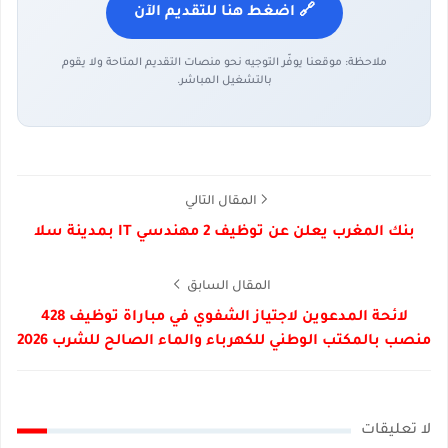
🔗 اضغط هنا للتقديم الآن
ملاحظة: موقعنا يوفّر التوجيه نحو منصات التقديم المتاحة ولا يقوم
بالتشغيل المباشر.
المقال التالي
بنك المغرب يعلن عن توظيف 2 مهندسي IT بمدينة سلا
المقال السابق
لائحة المدعوين لاجتياز الشفوي في مباراة توظيف 428
منصب بالمكتب الوطني للكهرباء والماء الصالح للشرب 2026
لا تعليقات