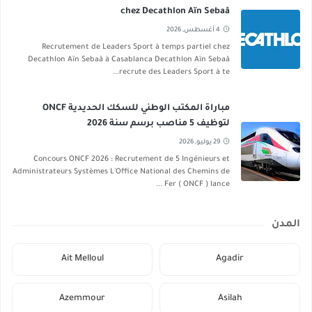
chez Decathlon Aïn Sebaâ
4 أغسطس, 2026
Recrutement de Leaders Sport à temps partiel chez
Decathlon Aïn Sebaâ à Casablanca Decathlon Aïn Sebaâ
recrute des Leaders Sport à te...
مباراة المكتب الوطني للسكك الحديدية ONCF
لتوظيف 5 مناصب برسم سنة 2026
29 يوليو, 2026
Concours ONCF 2026 : Recrutement de 5 Ingénieurs et
Administrateurs Systèmes L'Office National des Chemins de
Fer ( ONCF ) lance ...
المدن
Ait Melloul
Agadir
Azemmour
Asilah