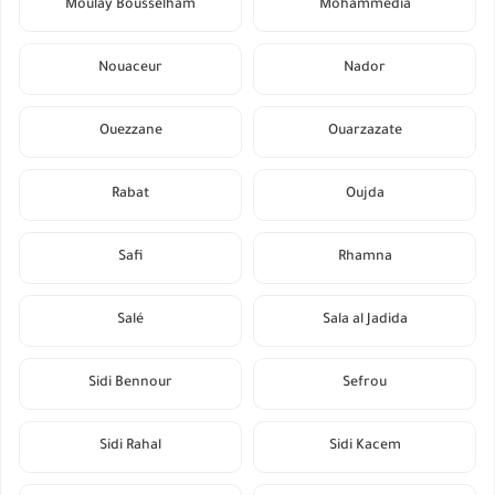
Moulay Bousselham
Mohammedia
Nouaceur
Nador
Ouezzane
Ouarzazate
Rabat
Oujda
Safi
Rhamna
Salé
Sala al Jadida
Sidi Bennour
Sefrou
Sidi Rahal
Sidi Kacem