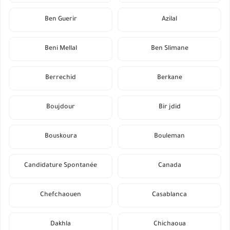
Ben Guerir
Azilal
Beni Mellal
Ben Slimane
Berrechid
Berkane
Boujdour
Bir jdid
Bouskoura
Bouleman
Candidature Spontanée
Canada
Chefchaouen
Casablanca
Dakhla
Chichaoua