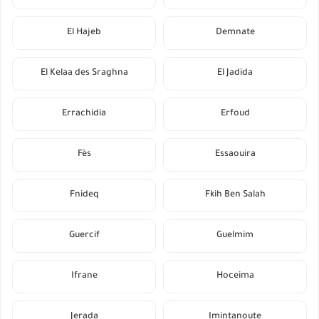
El Hajeb
Demnate
El Kelaa des Sraghna
El Jadida
Errachidia
Erfoud
Fès
Essaouira
Fnideq
Fkih Ben Salah
Guercif
Guelmim
Ifrane
Hoceima
Jerada
Imintanoute