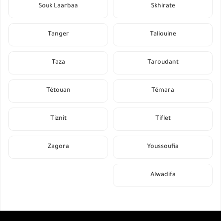
Souk Laarbaa
Skhirate
Tanger
Taliouine
Taza
Taroudant
Tétouan
Témara
Tiznit
Tiflet
Zagora
Youssoufia
Alwadifa