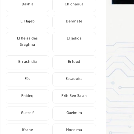
Dakhla
Chichaoua
El Hajeb
Demnate
El Kelaa des
El Jadida
Sraghna
Errachidia
Erfoud
Fès
Essaouira
Fnideq
Fkih Ben Salah
Guercif
Guelmim
Ifrane
Hoceima