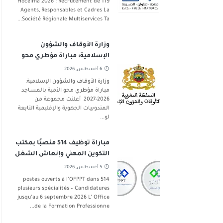
Hoceima 2026 : Recrutement de 119
Agents, Responsables et Cadres La
Société Régionale Multiservices Ta...
وزارة الأوقاف والشؤون
الإسلامية: مباراة مؤطري محو
الأمية بالمساجد 2026-2027
6 أغسطس, 2026
وزارة الأوقاف والشؤون الإسلامية:
مباراة مؤطري محو الأمية بالمساجد
2026-2027 أعلنت مجموعة من
المندوبيات الجهوية والإقليمية التابعة
لو...
مباراة توظيف 514 منصبًا بمكتب
التكوين المهني وإنعاش الشغل
في عدة تخصصات آخر أجل 6
5 أغسطس, 2026
شتنبر 2026
514 postes ouverts à l’OFPPT dans
plusieurs spécialités – Candidatures
jusqu’au 6 septembre 2026 L’ Office
de la Formation Professionne...