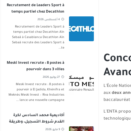
Recrutement de Leaders Sport à
temps partiel chez Decathlon
Aïn Sebaâ
4 أغسطس, 2026
Recrutement de Leaders Sport à
temps partiel chez Decathlon Aïn
Sebaâ à Casablanca Decathlon Aïn
Sebaâ recrute des Leaders Sport à
te...
Conco
Meski Invest recrute : 8 postes à
Avanc
pourvoir dans 3 villes
27 يوليو, 2026
Meski Invest recrute : 8 postes à
L'École Nati
pourvoir à El Jadida, Khénifra et
aux
deux anné
Meknès Meski Invest – Riva Industries
baccalauréat 
lance une nouvelle campagne ...
L'ENTA propos
أكاديمية محمد السادس لكرة
technologique
القدم شروط التسجيل، وطريقة
الانخراط
9 مايو, 2026