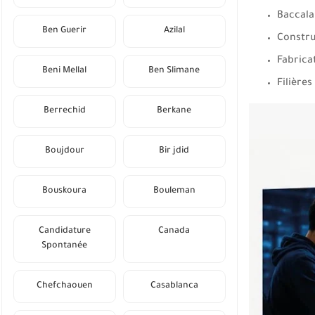
Baccala
Ben Guerir
Azilal
Constru
Fabrica
Beni Mellal
Ben Slimane
Filières
Berrechid
Berkane
Boujdour
Bir jdid
Bouskoura
Bouleman
Candidature
Canada
Spontanée
Chefchaouen
Casablanca