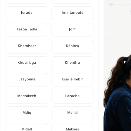
Jerada
Imintanoute
Kasba Tadla
Jorf
Khemisset
Kénitra
Khouribga
Khenifra
Laayoune
Ksar el kebir
Marrakech
Larache
Mdiq
Martil
Midelt
Meknès