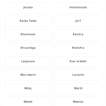
Jerada
Imintanoute
Kasba Tadla
Jorf
Khemisset
Kénitra
Khouribga
Khenifra
Laayoune
Ksar el kebir
Marrakech
Larache
Mdiq
Martil
Midelt
Meknès