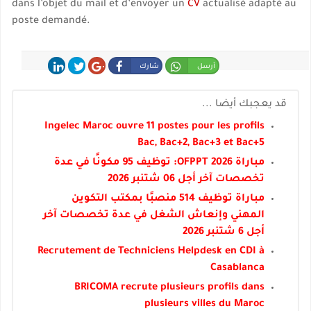
dans l’objet du mail et d’envoyer un
CV
actualisé adapté au
poste demandé.
أرسل
شارك
شارك
غرد
شارك
قد يعجبك أيضا ...
Ingelec Maroc ouvre 11 postes pour les profils
Bac, Bac+2, Bac+3 et Bac+5
مباراة OFPPT 2026: توظيف 95 مكونًا في عدة
تخصصات آخر أجل 06 شتنبر 2026
مباراة توظيف 514 منصبًا بمكتب التكوين
المهني وإنعاش الشغل في عدة تخصصات آخر
أجل 6 شتنبر 2026
Recrutement de Techniciens Helpdesk en CDI à
Casablanca
BRICOMA recrute plusieurs profils dans
plusieurs villes du Maroc