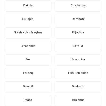
Dakhla
Chichaoua
El Hajeb
Demnate
El Kelaa des Sraghna
El Jadida
Errachidia
Erfoud
Fès
Essaouira
Fnideq
Fkih Ben Salah
Guercif
Guelmim
Ifrane
Hoceima