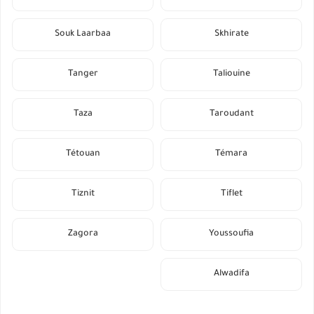
Souk Laarbaa
Skhirate
Tanger
Taliouine
Taza
Taroudant
Tétouan
Témara
Tiznit
Tiflet
Zagora
Youssoufia
Alwadifa