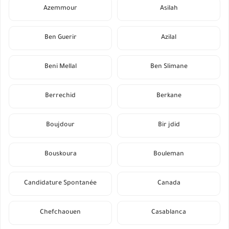
Azemmour
Asilah
Ben Guerir
Azilal
Beni Mellal
Ben Slimane
Berrechid
Berkane
Boujdour
Bir jdid
Bouskoura
Bouleman
Candidature Spontanée
Canada
Chefchaouen
Casablanca