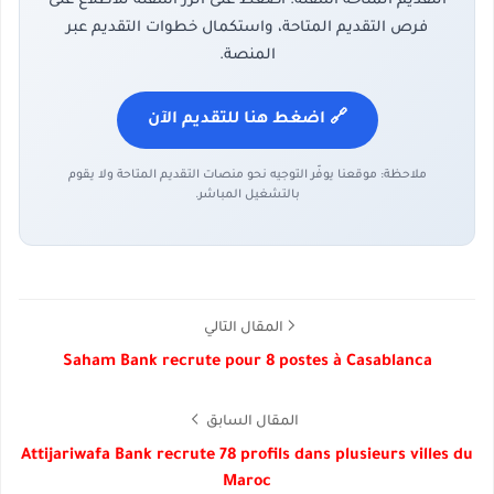
التقديم المتاحة أسفله. اضغط على الزر أسفله للاطلاع على
فرص التقديم المتاحة، واستكمال خطوات التقديم عبر
المنصة.
🔗 اضغط هنا للتقديم الآن
ملاحظة: موقعنا يوفّر التوجيه نحو منصات التقديم المتاحة ولا يقوم
بالتشغيل المباشر.
المقال التالي
Saham Bank recrute pour 8 postes à Casablanca
المقال السابق
Attijariwafa Bank recrute 78 profils dans plusieurs villes du
Maroc