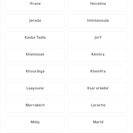
Ifrane
Hoceima
Jerada
Imintanoute
Kasba Tadla
Jorf
Khemisset
Kénitra
Khouribga
Khenifra
Laayoune
Ksar el kebir
Marrakech
Larache
Mdiq
Martil