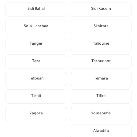
Sidi Rahal
Sidi Kacem
Souk Laarbaa
Skhirate
Tanger
Taliouine
Taza
Taroudant
Tétouan
Témara
Tiznit
Tiflet
Zagora
Youssoufia
Alwadifa