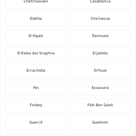
Chefchaouen
Casablanca
Dakhla
Chichaoua
El Hajeb
Demnate
El Kelaa des Sraghna
El Jadida
Errachidia
Erfoud
Fès
Essaouira
Fnideq
Fkih Ben Salah
Guercif
Guelmim