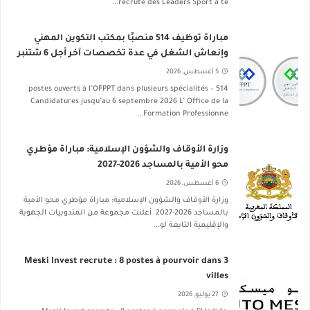
recrute des Leaders Sport à te...
مباراة توظيف 514 منصبًا بمكتب التكوين المهني
وإنعاش الشغل في عدة تخصصات آخر أجل 6 شتنبر
2026
5 أغسطس, 2026
514 postes ouverts à l’OFPPT dans plusieurs spécialités –
Candidatures jusqu’au 6 septembre 2026 L’ Office de la
Formation Professionne...
وزارة الأوقاف والشؤون الإسلامية: مباراة مؤطري
محو الأمية بالمساجد 2026-2027
6 أغسطس, 2026
وزارة الأوقاف والشؤون الإسلامية: مباراة مؤطري محو الأمية
بالمساجد 2026-2027 أعلنت مجموعة من المندوبيات الجهوية
والإقليمية التابعة لو...
Meski Invest recrute : 8 postes à pourvoir dans 3
villes
27 يوليو, 2026