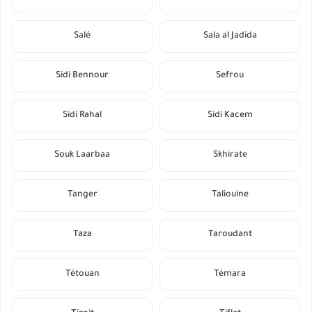
Salé
Sala al Jadida
Sidi Bennour
Sefrou
Sidi Rahal
Sidi Kacem
Souk Laarbaa
Skhirate
Tanger
Taliouine
Taza
Taroudant
Tétouan
Témara