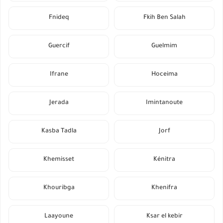
Fnideq
Fkih Ben Salah
Guercif
Guelmim
Ifrane
Hoceima
Jerada
Imintanoute
Kasba Tadla
Jorf
Khemisset
Kénitra
Khouribga
Khenifra
Laayoune
Ksar el kebir