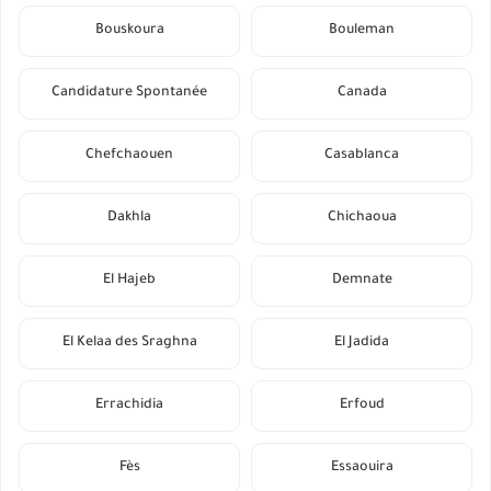
Bouskoura
Bouleman
Candidature Spontanée
Canada
Chefchaouen
Casablanca
Dakhla
Chichaoua
El Hajeb
Demnate
El Kelaa des Sraghna
El Jadida
Errachidia
Erfoud
Fès
Essaouira