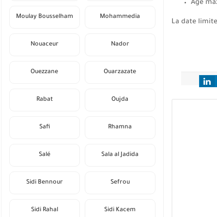
Âge max
Moulay Bousselham
Mohammedia
La date limit
Nouaceur
Nador
Ouezzane
Ouarzazate
Rabat
Oujda
Safi
Rhamna
Salé
Sala al Jadida
Sidi Bennour
Sefrou
Sidi Rahal
Sidi Kacem