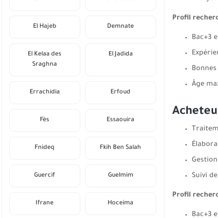
Profil recher
El Hajeb
Demnate
Bac+3 e
Expérie
El Kelaa des
El Jadida
Sraghna
Bonnes 
Âge max
Errachidia
Erfoud
Acheteu
Fès
Essaouira
Traitem
Élabora
Fnideq
Fkih Ben Salah
Gestion
Guercif
Guelmim
Suivi d
Profil recher
Ifrane
Hoceima
Bac+3 e