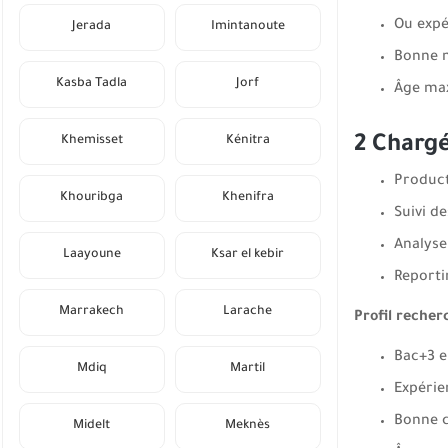
Ou expé
Jerada
Imintanoute
Bonne m
Kasba Tadla
Jorf
Âge max
2 Charg
Khemisset
Kénitra
Product
Khouribga
Khenifra
Suivi d
Analyse
Laayoune
Ksar el kebir
Reportin
Marrakech
Larache
Profil recher
Bac+3 e
Mdiq
Martil
Expérie
Bonne c
Midelt
Meknès