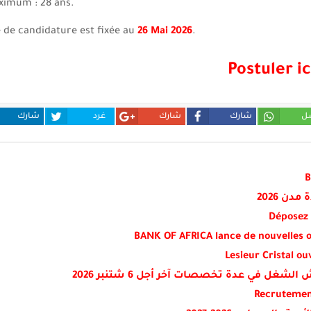
imum : 28 ans.
e de candidature est fixée au
26 Mai 2026
.
Postuler ic
ل
شارك
شارك
غرد
شارك
B
ن 2026
Déposez 
BANK OF AFRICA lance de nouvelles o
Lesieur Cristal o
Recrutement