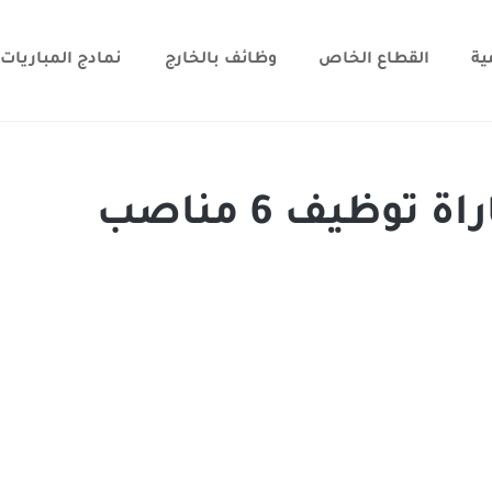
ية
القطاع الخاص
وظائف بالخارج
نمادج المباريات
وظيف 6 مناصب