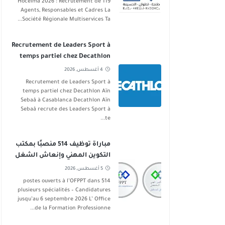
Hoceima 2026 : Recrutement de 119
Agents, Responsables et Cadres La
Société Régionale Multiservices Ta...
Recrutement de Leaders Sport à
temps partiel chez Decathlon
Aïn Sebaâ
4 أغسطس, 2026
Recrutement de Leaders Sport à
temps partiel chez Decathlon Aïn
Sebaâ à Casablanca Decathlon Aïn
Sebaâ recrute des Leaders Sport à
te...
مباراة توظيف 514 منصبًا بمكتب
التكوين المهني وإنعاش الشغل
في عدة تخصصات آخر أجل 6
5 أغسطس, 2026
شتنبر 2026
514 postes ouverts à l’OFPPT dans
plusieurs spécialités – Candidatures
jusqu’au 6 septembre 2026 L’ Office
de la Formation Professionne...