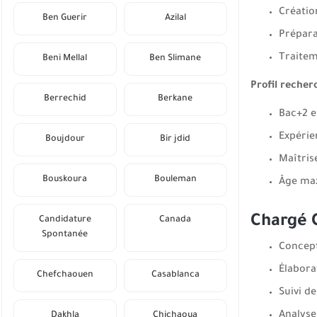
Créatio
Ben Guerir
Azilal
Prépara
Traitem
Beni Mellal
Ben Slimane
Profil recher
Berrechid
Berkane
Bac+2 e
Expérie
Boujdour
Bir jdid
Maîtris
Bouskoura
Bouleman
Âge max
Chargé 
Candidature
Canada
Spontanée
Concept
Élabora
Chefchaouen
Casablanca
Suivi d
Analyse
Dakhla
Chichaoua