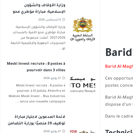
وزارة الأوقاف والشؤون
الإسلامية: مباراة مؤطري محو
الأمية بالمساجد 2026-2027
6 أغسطس, 2026
وزارة الأوقاف والشؤون الإسلامية:
مباراة مؤطري محو الأمية بالمساجد
2026-2027 أعلنت مجموعة من
المندوبيات الجهوية والإقليمية التابعة
لو...
Barid
Meski Invest recrute : 8 postes à
Barid Al-Mag
pourvoir dans 3 villes
Ces opportuni
27 يوليو, 2026
postes concer
Meski Invest recrute : 8 postes à
pourvoir à El Jadida, Khénifra et
Meknès Meski Invest – Riva Industries
Barid Al-Magh
lance une nouvelle campagne ...
dispose d’un 
Dans le cadre
لائحة المدعوين لاجتياز مباراة
توظيف 29 منصبًا بوزارة التضامن
والإدماج الاجتماعي والأسرة 2026
27 يوليو, 2026