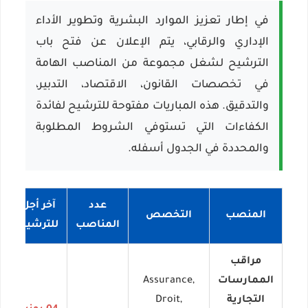
في إطار تعزيز الموارد البشرية وتطوير الأداء
الإداري والرقابي، يتم الإعلان عن فتح باب
الترشيح لشغل مجموعة من المناصب الهامة
في تخصصات القانون، الاقتصاد، التدبير،
والتدقيق. هذه المباريات مفتوحة للترشيح لفائدة
الكفاءات التي تستوفي الشروط المطلوبة
والمحددة في الجدول أسفله.
عدد
آخر أجل
المنصب
التخصص
ا
المناصب
للترشيح
مراقب
الممارسات
Assurance,
التجارية
Droit,