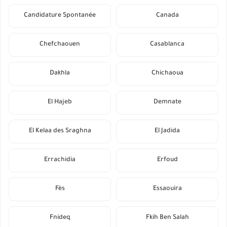
Candidature Spontanée
Canada
Chefchaouen
Casablanca
Dakhla
Chichaoua
El Hajeb
Demnate
El Kelaa des Sraghna
El Jadida
Errachidia
Erfoud
Fès
Essaouira
Fnideq
Fkih Ben Salah