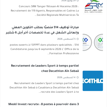
29 يوليو, 2026
Concours SRM Tanger-Tétouan-Al Hoceima 2026 :
Recrutement de 119 Agents, Responsables et Cadres La
Société Régionale Multiservices Ta...
مباراة توظيف 514 منصبًا بمكتب التكوين المهني
وإنعاش الشغل في عدة تخصصات آخر أجل 6 شتنبر
2026
5 أغسطس, 2026
514 postes ouverts à l’OFPPT dans plusieurs spécialités –
Candidatures jusqu’au 6 septembre 2026 L’ Office de la
Formation Professionne...
Recrutement de Leaders Sport à temps partiel
chez Decathlon Aïn Sebaâ
4 أغسطس, 2026
Recrutement de Leaders Sport à temps partiel chez
Decathlon Aïn Sebaâ à Casablanca Decathlon Aïn Sebaâ
recrute des Leaders Sport à te...
Meski Invest recrute : 8 postes à pourvoir dans 3