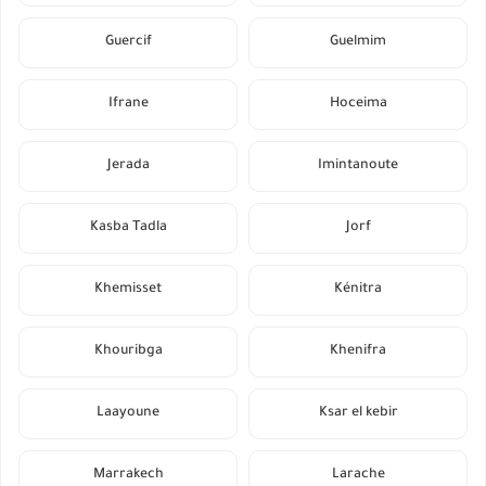
Guercif
Guelmim
Ifrane
Hoceima
Jerada
Imintanoute
Kasba Tadla
Jorf
Khemisset
Kénitra
Khouribga
Khenifra
Laayoune
Ksar el kebir
Marrakech
Larache