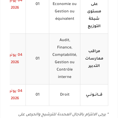
04 يونيو
ا
على
Economie ou
01
2026
مستوى
Gestion ou
شبكة
équivalent
التوزيع
Audit,
Finance,
مراقب
Comptabilité,
04 يونيو
ا
ممارسات
01
2026
Gestion ou
التدبير
Contrôle
interne
04 يونيو
ا
قـــانــونـــي
Droit
01
2026
* يرجى الالتزام بالآجال المحددة للترشيح والحرص على