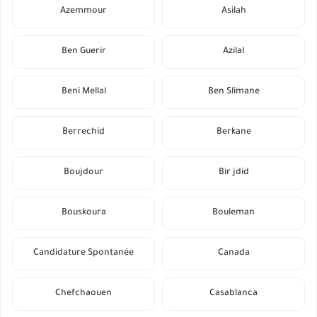
Azemmour
Asilah
Ben Guerir
Azilal
Beni Mellal
Ben Slimane
Berrechid
Berkane
Boujdour
Bir jdid
Bouskoura
Bouleman
Candidature Spontanée
Canada
Chefchaouen
Casablanca