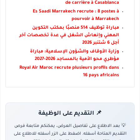
de carrière à Casablanca
Es Saadi Marrakech recrute : 8 postes à
pourvoir à Marrakech
مباراة توظيف 514 منصبًا بمكتب التكوين
المهني وإنعاش الشغل في عدة تخصصات آخر
أجل 6 شتنبر 2026
وزارة الأوقاف والشؤون الإسلامية: مباراة
مؤطري محو الأمية بالمساجد 2026-2027
Royal Air Maroc recrute plusieurs profils dans
16 pays africains
📌 التقديم على الوظيفة
💡 بعد الاطلاع على تفاصيل العرض، يمكنكم متابعة فرص
التقديم المتاحة أسفله. اضغط على الزر أسفله للاطلاع على