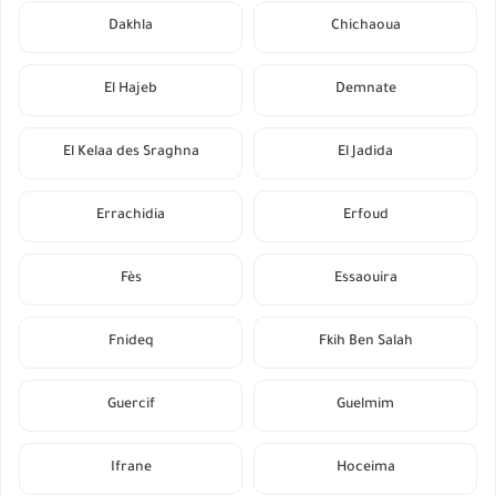
Dakhla
Chichaoua
El Hajeb
Demnate
El Kelaa des Sraghna
El Jadida
Errachidia
Erfoud
Fès
Essaouira
Fnideq
Fkih Ben Salah
Guercif
Guelmim
Ifrane
Hoceima