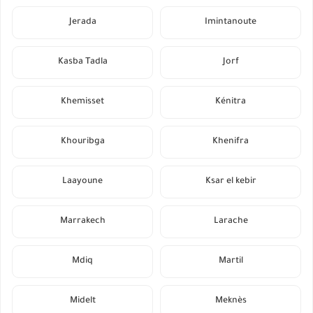
Jerada
Imintanoute
Kasba Tadla
Jorf
Khemisset
Kénitra
Khouribga
Khenifra
Laayoune
Ksar el kebir
Marrakech
Larache
Mdiq
Martil
Midelt
Meknès