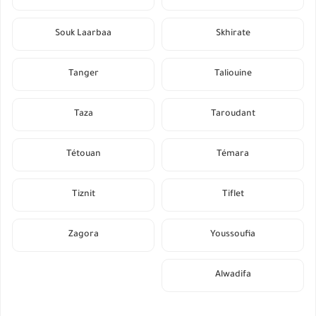
Souk Laarbaa
Skhirate
Tanger
Taliouine
Taza
Taroudant
Tétouan
Témara
Tiznit
Tiflet
Zagora
Youssoufia
Alwadifa