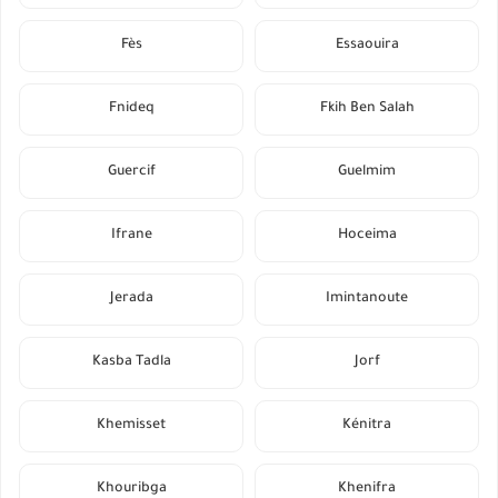
Fès
Essaouira
Fnideq
Fkih Ben Salah
Guercif
Guelmim
Ifrane
Hoceima
Jerada
Imintanoute
Kasba Tadla
Jorf
Khemisset
Kénitra
Khouribga
Khenifra