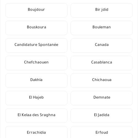
Boujdour
Bir jdid
Bouskoura
Bouleman
Candidature Spontanée
Canada
Chefchaouen
Casablanca
Dakhla
Chichaoua
El Hajeb
Demnate
El Kelaa des Sraghna
El Jadida
Errachidia
Erfoud