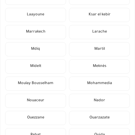
Laayoune
Ksar el kebir
Marrakech
Larache
Mdiq
Martil
Midelt
Meknès
Moulay Bousselham
Mohammedia
Nouaceur
Nador
Ouezzane
Ouarzazate
Rabat
Oujda