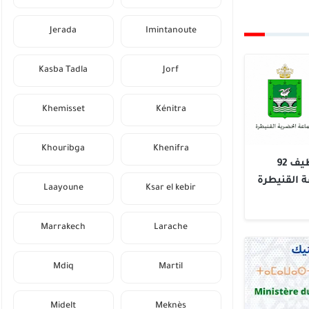
Jerada
Imintanoute
Kasba Tadla
Jorf
Khemisset
Kénitra
Khouribga
Khenifra
لائحة الناجحين في مباراة توظيف 92
عة القنيطرة
Laayoune
Ksar el kebir
Marrakech
Larache
Mdiq
Martil
Midelt
Meknès