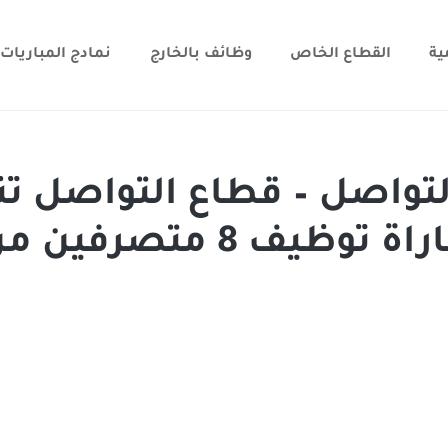
ية
القطاع الخاص
وظائف بالخارج
نمادج المباريات
التواصل – قطاع التواصل ت
لائحة المدعوين لاجتياز مباراة توظيف 8 متصرفي