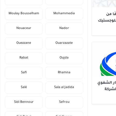
Moulay Bousselham
Mohammedia
 12 متصرفًا من
اللوجستيك
Nouaceur
Nador
Ouezzane
Ouarzazate
Rabat
Oujda
Safi
Rhamna
بار الشفوي
Salé
Sala al Jadida
صبًا بالشركة
باط سلا
Sidi Bennour
Sefrou