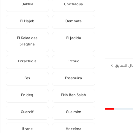
Dakhla
Chichaoua
El Hajeb
Demnate
El Kelaa des
El Jadida
Sraghna
Errachidia
Erfoud
ال السابق
Fès
Essaouira
Fnideq
Fkih Ben Salah
Guercif
Guelmim
Ifrane
Hoceima