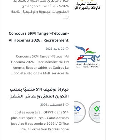
مباراة مؤطري محو الأمية بالمساجد
2026-2027 أعلنت مجموعة من
المندوبيات الجهوية والإقليمية التابعة
لو...
Concours SRM Tanger-Tétouan-
Al Hoceima 2026 : Recrutement
de 119 Postes
29 يوليو, 2026
Concours SRM Tanger-Tétouan-Al
Hoceima 2026 : Recrutement de 119
Agents, Responsables et Cadres La
Société Régionale Multiservices Ta...
مباراة توظيف 514 منصبًا بمكتب
التكوين المهني وإنعاش الشغل
في عدة تخصصات آخر أجل 6
5 أغسطس, 2026
شتنبر 2026
514 postes ouverts à l’OFPPT dans
plusieurs spécialités – Candidatures
jusqu’au 6 septembre 2026 L’ Office
de la Formation Professionne...