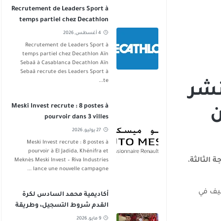
Recrutement de Leaders Sport à
temps partiel chez Decathlon
Aïn Sebaâ
4 أغسطس, 2026
Recrutement de Leaders Sport à
temps partiel chez Decathlon Aïn
Sebaâ à Casablanca Decathlon Aïn
Sebaâ recrute des Leaders Sport à
te...
نشر
Meski Invest recrute : 8 postes à
ن من
pourvoir dans 3 villes
27 يوليو, 2026
Meski Invest recrute : 8 postes à
pourvoir à El Jadida, Khénifra et
،
Meknès Meski Invest – Riva Industries
lance une nouvelle campagne ...
ظيف في
أكاديمية محمد السادس لكرة
القدم شروط التسجيل، وطريقة
الانخراط
9 مايو, 2026