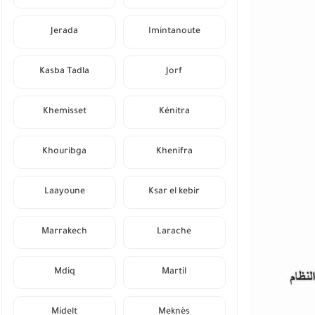
Jerada
Imintanoute
Kasba Tadla
Jorf
Khemisset
Kénitra
Khouribga
Khenifra
Laayoune
Ksar el kebir
Marrakech
Larache
Mdiq
Martil
Midelt
Meknès