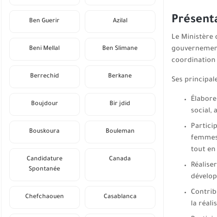
Présent
Ben Guerir
Azilal
Le Ministère d
Beni Mellal
Ben Slimane
gouvernementa
coordination 
Berrechid
Berkane
Ses principal
Élabore
Boujdour
Bir jdid
social,
Particip
Bouskoura
Bouleman
femmes,
tout en
Candidature
Canada
Réalise
Spontanée
dévelop
Contrib
Chefchaouen
Casablanca
la réal