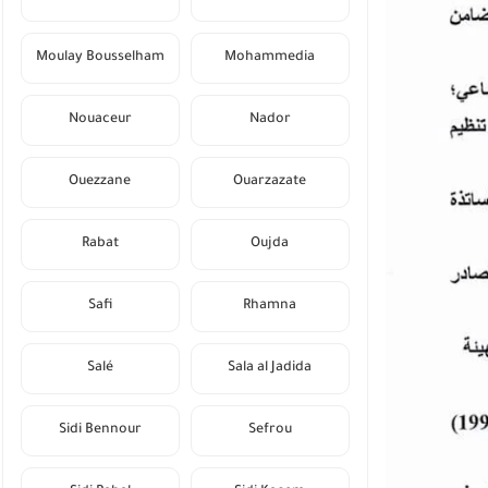
Moulay Bousselham
Mohammedia
Nouaceur
Nador
Ouezzane
Ouarzazate
Rabat
Oujda
Safi
Rhamna
Salé
Sala al Jadida
Sidi Bennour
Sefrou