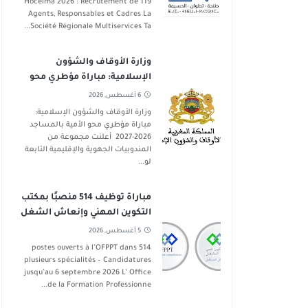
Hoceima 2026 : Recrutement de 119
Agents, Responsables et Cadres La
Société Régionale Multiservices Ta...
وزارة الأوقاف والشؤون
الإسلامية: مباراة مؤطري محو
الأمية بالمساجد 2026-2027
6 أغسطس, 2026
وزارة الأوقاف والشؤون الإسلامية:
مباراة مؤطري محو الأمية بالمساجد
2026-2027 أعلنت مجموعة من
المندوبيات الجهوية والإقليمية التابعة
لو...
مباراة توظيف 514 منصبًا بمكتب
التكوين المهني وإنعاش الشغل
في عدة تخصصات آخر أجل 6
5 أغسطس, 2026
شتنبر 2026
514 postes ouverts à l’OFPPT dans
plusieurs spécialités – Candidatures
jusqu’au 6 septembre 2026 L’ Office
de la Formation Professionne...