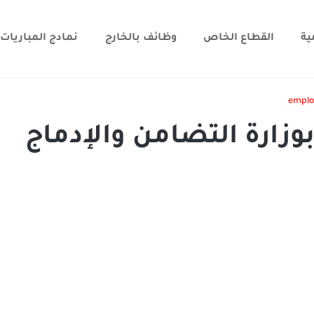
ية
القطاع الخاص
وظائف بالخارج
نمادج المباريات
emplo
 30 منصب بوزارة التضامن والإدماج