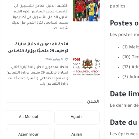
publics.
اكتشف الدليل الكامل للتسجيل في
أكاديمية محمد السادس لكرة القدم
الدليل الكامل للتسجيل في أكاديمية
Postes 
محمد السادس لكرة القدم هل لديك
شغف ك...
Les postes mi
لائحة المدعوين لاجتياز مباراة
(1) Maî
توظيف 29 منصبًا بوزارة التضامن
(10) Te
والإدماج الاجتماعي والأسرة 2026
27 يوليو, 2026
(12) Ad
لائحة المدعوين لاجتياز الاختبار الكتابي
لمباراة توظيف 29 منصبًا بوزارة التضامن
(7) Adm
والإدماج الاجتماعي والأسرة 2026 أعلنت
وزارة التضامن وا...
Date lim
المدن
Le dernier dé
Ait Melloul
Agadir
Date du
Les épreuves
Azemmour
Asilah