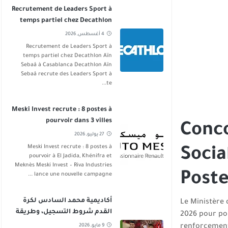
Recrutement de Leaders Sport à
temps partiel chez Decathlon
Aïn Sebaâ
4 أغسطس, 2026
Recrutement de Leaders Sport à
temps partiel chez Decathlon Aïn
Sebaâ à Casablanca Decathlon Aïn
Sebaâ recrute des Leaders Sport à
te...
Meski Invest recrute : 8 postes à
pourvoir dans 3 villes
Conco
27 يوليو, 2026
Meski Invest recrute : 8 postes à
Socia
pourvoir à El Jadida, Khénifra et
Meknès Meski Invest – Riva Industries
Poste
lance une nouvelle campagne ...
أكاديمية محمد السادس لكرة
Le Ministère 
القدم شروط التسجيل، وطريقة
2026 pour po
الانخراط
renforcement 
9 مايو, 2026