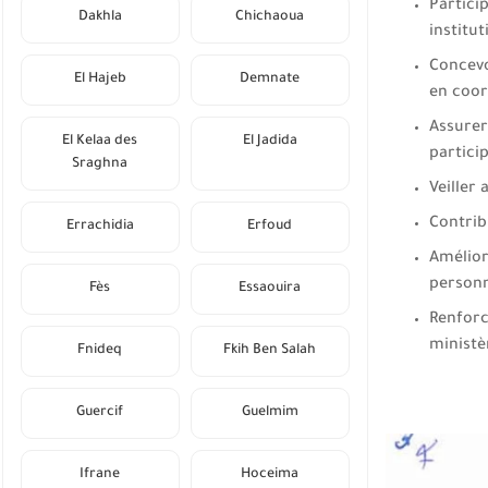
Partici
Dakhla
Chichaoua
institu
Concevo
El Hajeb
Demnate
en coor
Assurer
El Kelaa des
El Jadida
partici
Sraghna
Veiller
Contribu
Errachidia
Erfoud
Amélior
personn
Fès
Essaouira
Renforc
ministè
Fnideq
Fkih Ben Salah
Guercif
Guelmim
Ifrane
Hoceima