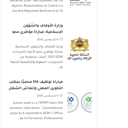
Hoceima 2026 : Recrutement de 119
Agents, Responsables et Cadres La
Société Régionale Multiservices Ta...
وزارة الأوقاف والشؤون
الإسلامية: مباراة مؤطري محو
الأمية بالمساجد 2026-2027
6 أغسطس, 2026
وزارة الأوقاف والشؤون الإسلامية:
مباراة مؤطري محو الأمية بالمساجد
2026-2027 أعلنت مجموعة من
المندوبيات الجهوية والإقليمية التابعة
لو...
مباراة توظيف 514 منصبًا بمكتب
التكوين المهني وإنعاش الشغل
في عدة تخصصات آخر أجل 6
5 أغسطس, 2026
شتنبر 2026
514 postes ouverts à l’OFPPT dans
plusieurs spécialités – Candidatures
jusqu’au 6 septembre 2026 L’ Office
de la Formation Professionne...