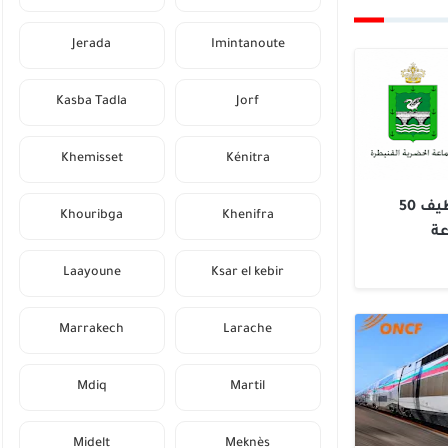
Jerada
Imintanoute
Kasba Tadla
Jorf
Khemisset
Kénitra
لوائح الناجحين في مباراة توظيف 50
Khouribga
Khenifra
عة
Laayoune
Ksar el kebir
Marrakech
Larache
Mdiq
Martil
Midelt
Meknès