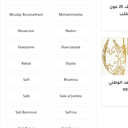
النتائج النهائية لمباراة توظيف 25 عون
كتب
Moulay Bousselham
Mohammedia
Nouaceur
Nador
Ouezzane
Ouarzazate
Rabat
Oujda
Safi
Rhamna
هد الوطني
Salé
Sala al Jadida
Sidi Bennour
Sefrou