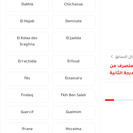
Dakhla
Chichaoua
El Hajeb
Demnate
El Kelaa des
El Jadida
Sraghna
ال السابق
Errachidia
Erfoud
ة الداخلية 2026: لائحة المدعوين لاجتياز مباراة 440 متصرف من
درجة الثانية
Fès
Essaouira
Fnideq
Fkih Ben Salah
Guercif
Guelmim
Ifrane
Hoceima