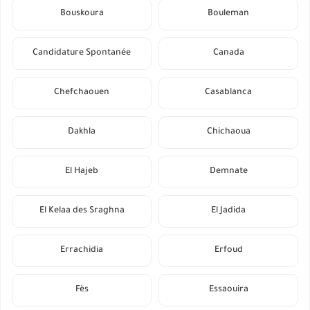
Bouskoura
Bouleman
Candidature Spontanée
Canada
Chefchaouen
Casablanca
Dakhla
Chichaoua
El Hajeb
Demnate
El Kelaa des Sraghna
El Jadida
Errachidia
Erfoud
Fès
Essaouira