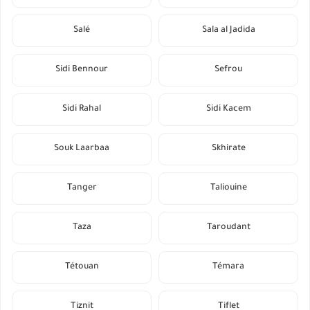
Salé
Sala al Jadida
Sidi Bennour
Sefrou
Sidi Rahal
Sidi Kacem
Souk Laarbaa
Skhirate
Tanger
Taliouine
Taza
Taroudant
Tétouan
Témara
Tiznit
Tiflet