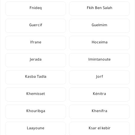
Fnideq
Fkih Ben Salah
Guercif
Guelmim
Ifrane
Hoceima
Jerada
Imintanoute
Kasba Tadla
Jorf
Khemisset
Kénitra
Khouribga
Khenifra
Laayoune
Ksar el kebir