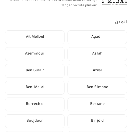
disponibles dans l’hôtellerie et la restauration Le Mirage
Tanger recrute plusieur...
المدن
Ait Melloul
Agadir
Azemmour
Asilah
Ben Guerir
Azilal
Beni Mellal
Ben Slimane
Berrechid
Berkane
Boujdour
Bir jdid