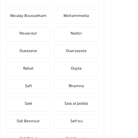
Moulay Bousselham
Mohammedia
Nouaceur
Nador
Ouezzane
Ouarzazate
Rabat
Oujda
Safi
Rhamna
Salé
Sala al Jadida
Sidi Bennour
Sefrou