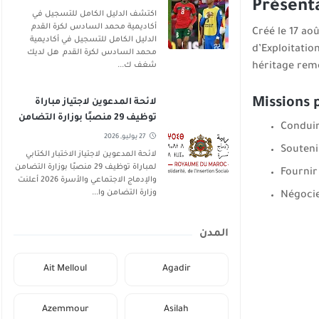
Présent
اكتشف الدليل الكامل للتسجيل في
أكاديمية محمد السادس لكرة القدم
Créé le 17 ao
الدليل الكامل للتسجيل في أكاديمية
d’Exploitatio
محمد السادس لكرة القدم هل لديك
héritage remo
شغف ك...
Missions p
لائحة المدعوين لاجتياز مباراة
توظيف 29 منصبًا بوزارة التضامن
Conduir
والإدماج الاجتماعي والأسرة 2026
27 يوليو, 2026
Souteni
لائحة المدعوين لاجتياز الاختبار الكتابي
لمباراة توظيف 29 منصبًا بوزارة التضامن
Fournir
والإدماج الاجتماعي والأسرة 2026 أعلنت
وزارة التضامن وا...
Négocie
المدن
Ait Melloul
Agadir
Azemmour
Asilah