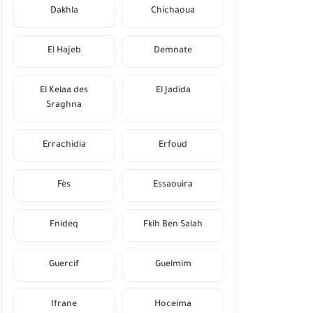
Dakhla
Chichaoua
El Hajeb
Demnate
El Kelaa des
El Jadida
Sraghna
Errachidia
Erfoud
Fès
Essaouira
Fnideq
Fkih Ben Salah
Guercif
Guelmim
Ifrane
Hoceima