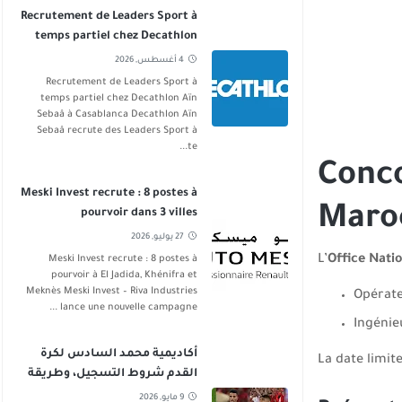
Recrutement de Leaders Sport à
temps partiel chez Decathlon
Aïn Sebaâ
4 أغسطس, 2026
Recrutement de Leaders Sport à
temps partiel chez Decathlon Aïn
Sebaâ à Casablanca Decathlon Aïn
Sebaâ recrute des Leaders Sport à
te...
Conc
Meski Invest recrute : 8 postes à
Maro
pourvoir dans 3 villes
27 يوليو, 2026
L’
Office Nati
Meski Invest recrute : 8 postes à
pourvoir à El Jadida, Khénifra et
Meknès Meski Invest – Riva Industries
Opérate
lance une nouvelle campagne ...
Ingénie
أكاديمية محمد السادس لكرة
La date limit
القدم شروط التسجيل، وطريقة
الانخراط
9 مايو, 2026