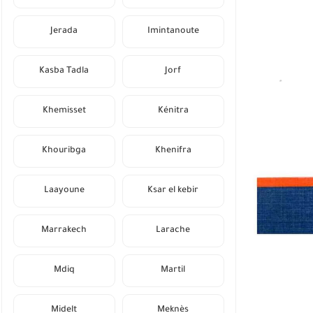
Jerada
Imintanoute
Kasba Tadla
Jorf
Khemisset
Kénitra
Khouribga
Khenifra
Laayoune
Ksar el kebir
Marrakech
Larache
Mdiq
Martil
Midelt
Meknès