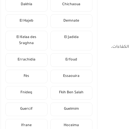
Dakhla
Chichaoua
El Hajeb
Demnate
El Kelaa des
El Jadida
Sraghna
لكفاءات،
Errachidia
Erfoud
Fès
Essaouira
Fnideq
Fkih Ben Salah
Guercif
Guelmim
Ifrane
Hoceima