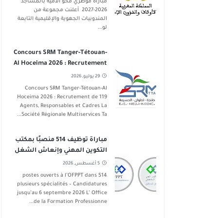
مباراة مؤطري محو الأمية بالمساجد
2026-2027 أعلنت مجموعة من
المندوبيات الجهوية والإقليمية التابعة
لو...
Concours SRM Tanger-Tétouan-
Al Hoceima 2026 : Recrutement
de 119 Postes
29 يوليو, 2026
Concours SRM Tanger-Tétouan-Al
Hoceima 2026 : Recrutement de 119
Agents, Responsables et Cadres La
Société Régionale Multiservices Ta...
مباراة توظيف 514 منصبًا بمكتب
التكوين المهني وإنعاش الشغل
في عدة تخصصات آخر أجل 6
5 أغسطس, 2026
شتنبر 2026
514 postes ouverts à l’OFPPT dans
plusieurs spécialités – Candidatures
jusqu’au 6 septembre 2026 L’ Office
de la Formation Professionne...