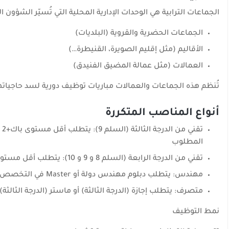
الجماعات الترابية هي الوحدات الإدارية المحلية التي تُسيّر الشؤو
الجماعات الحضرية والقروية (البلديات)
الأقاليم (مثل إقليم الصويرة، القنيطرة…)
العمالات (مثل عمالة المضيق الفنيدق)
تُنظم هذه الجماعات والعمالات مباريات توظيف دورية لسد حاجياته
أنواع المناصب المتكررة
المطلوب
تقني من الدرجة الرابعة (السلم 8 و 9 و 10): يتطلب أقل مستوى باك أو دبلوم التأهيل أحياناً في التخصص المطلوب
مهندس: يتطلب دبلوم مهندس دولة أو Master في التخصص المطلوب
متصرف: يتطلب إجازة (الدرجة الثالثة) أو ماستر (الدرجة الثا
نمط التوظيف