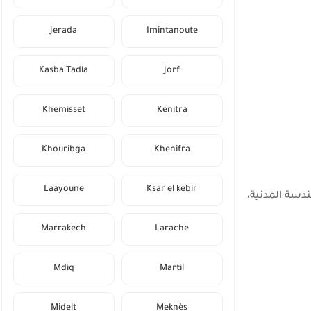
Jerada
Imintanoute
Kasba Tadla
Jorf
Khemisset
Kénitra
Khouribga
Khenifra
Laayoune
Ksar el kebir
 الهندسة المدنية،
Marrakech
Larache
Mdiq
Martil
Midelt
Meknès