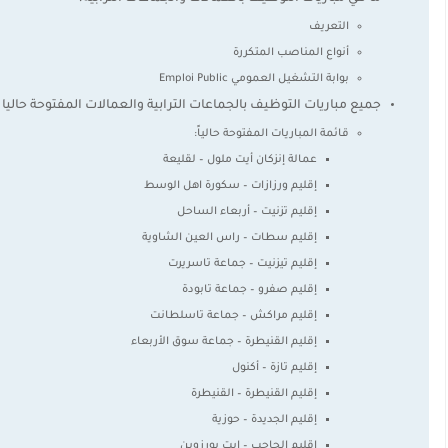
التعريف
أنواع المناصب المتكررة
بوابة التشغيل العمومي Emploi Public
جميع مباريات التوظيف بالجماعات الترابية والعمالات المفتوحة حاليا
قائمة المباريات المفتوحة حالياً:
عمالة إنزكان أيت ملول – لقليعة
إقليم ورزازات – سكورة اهل الوسط
إقليم تزنيت – أربعاء الساحل
إقليم سطات – راس العين الشاوية
إقليم تيزنيت – جماعة تاسريرت
إقليم صفرو – جماعة تابودة
إقليم مراكش – جماعة تاسلطانت
إقليم القنيطرة – جماعة سوق الأربعاء
إقليم تازة – أكنول
إقليم القنيطرة – القنيطرة
إقليم الجديدة – حوزية
إقليم الحاجب – ايت بورزوين