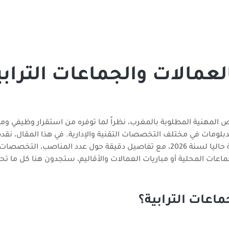
عمالات والجماعات الترابي
رص المهنية المطلوبة بالمغرب، نظراً لما توفره من استقرار وظيفي ومزا
دبلومات في مختلف التخصصات التقنية والإدارية. في هذا المقال، نقدم ل
شاملاً ومُحدثاً باستمرار لجميع مباريات الجماعات الترابية المفتوحة حاليا لسنة 2026، مع تفاصيل دقيقة حول عدد ا
ات المحلية أو مباريات العمالات والأقاليم، ستجدون هنا كل ما تحت
اعات الترابية؟