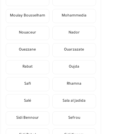
Moulay Bousselham
Mohammedia
Nouaceur
Nador
Ouezzane
Ouarzazate
Rabat
Oujda
Safi
Rhamna
Salé
Sala al Jadida
Sidi Bennour
Sefrou