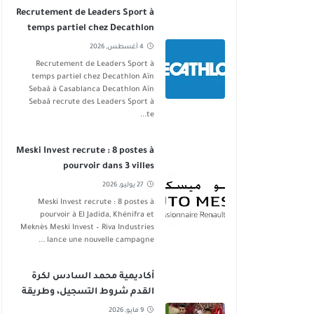
Recrutement de Leaders Sport à
temps partiel chez Decathlon
Aïn Sebaâ
4 أغسطس, 2026
Recrutement de Leaders Sport à
temps partiel chez Decathlon Aïn
Sebaâ à Casablanca Decathlon Aïn
Sebaâ recrute des Leaders Sport à
te...
Meski Invest recrute : 8 postes à
pourvoir dans 3 villes
27 يوليو, 2026
Meski Invest recrute : 8 postes à
pourvoir à El Jadida, Khénifra et
Meknès Meski Invest – Riva Industries
lance une nouvelle campagne ...
أكاديمية محمد السادس لكرة
القدم شروط التسجيل، وطريقة
الانخراط
9 مايو, 2026