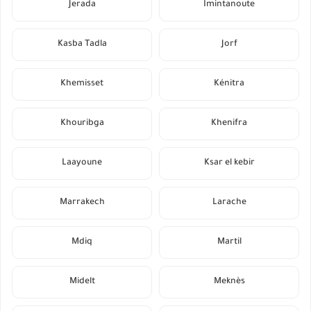
Jerada
Imintanoute
Kasba Tadla
Jorf
Khemisset
Kénitra
Khouribga
Khenifra
Laayoune
Ksar el kebir
Marrakech
Larache
Mdiq
Martil
Midelt
Meknès