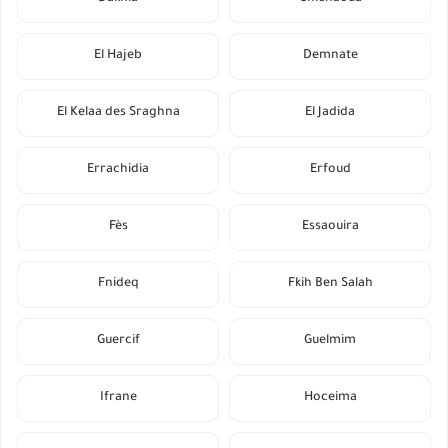
El Hajeb
Demnate
El Kelaa des Sraghna
El Jadida
Errachidia
Erfoud
Fès
Essaouira
Fnideq
Fkih Ben Salah
Guercif
Guelmim
Ifrane
Hoceima