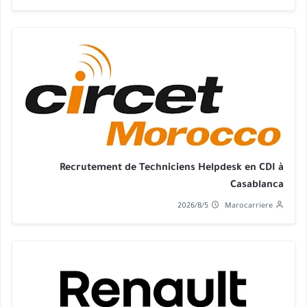
Recrutement de Techniciens Helpdesk en CDI à
Casablanca
2026/8/5
Marocarriere