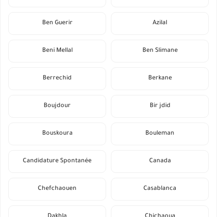
Ben Guerir
Azilal
Beni Mellal
Ben Slimane
Berrechid
Berkane
Boujdour
Bir jdid
Bouskoura
Bouleman
Candidature Spontanée
Canada
Chefchaouen
Casablanca
Dakhla
Chichaoua