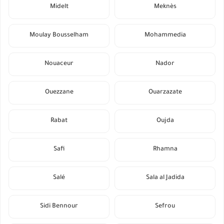
Midelt
Meknès
Moulay Bousselham
Mohammedia
Nouaceur
Nador
Ouezzane
Ouarzazate
Rabat
Oujda
Safi
Rhamna
Salé
Sala al Jadida
Sidi Bennour
Sefrou