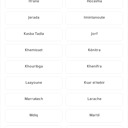
Ifrane
Hoceima
Jerada
Imintanoute
Kasba Tadla
Jorf
Khemisset
Kénitra
Khouribga
Khenifra
Laayoune
Ksar el kebir
Marrakech
Larache
Mdiq
Martil