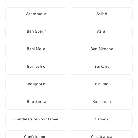
Azemmour
Asilah
Ben Guerir
Azilal
Beni Mellal
Ben Slimane
Berrechid
Berkane
Boujdour
Bir jdid
Bouskoura
Bouleman
Candidature Spontanée
Canada
Chefchaouen
Casablanca