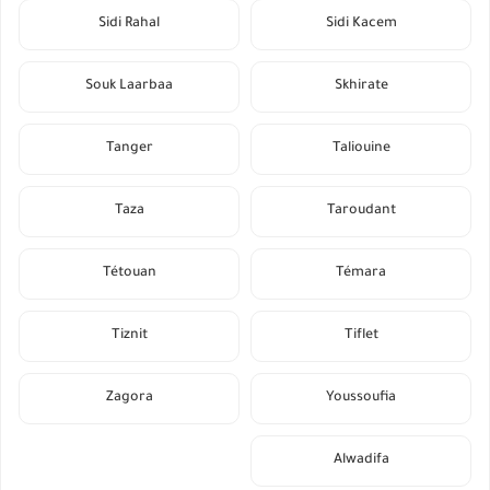
Sidi Rahal
Sidi Kacem
Souk Laarbaa
Skhirate
Tanger
Taliouine
Taza
Taroudant
Tétouan
Témara
Tiznit
Tiflet
Zagora
Youssoufia
Alwadifa