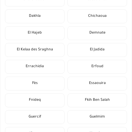
Dakhla
Chichaoua
El Hajeb
Demnate
El Kelaa des Sraghna
El Jadida
Errachidia
Erfoud
Fès
Essaouira
Fnideq
Fkih Ben Salah
Guercif
Guelmim