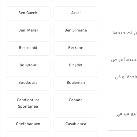
Ben Guerir
Azilal
Beni Mellal
Ben Slimane
لممكن تصحيحها
Berrechid
Berkane
نفسية، أمراض
Boujdour
Bir jdid
ر، ويُعتبر الصمم في أذن واحدة أو في
Bouskoura
Bouleman
Candidature
Canada
Spontanée
لمصاريف والرواتب في
Chefchaouen
Casablanca