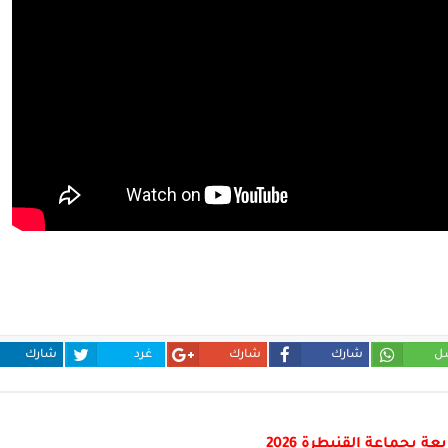
ل
شارك
شارك
غرد
شارك