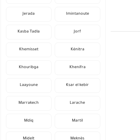
Jerada
Imintanoute
Kasba Tadla
Jorf
Khemisset
Kénitra
Khouribga
Khenifra
Laayoune
Ksar el kebir
Marrakech
Larache
Mdiq
Martil
Midelt
Meknès