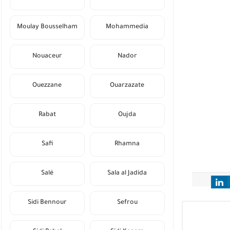
Moulay Bousselham
Mohammedia
Nouaceur
Nador
Ouezzane
Ouarzazate
Rabat
Oujda
Safi
Rhamna
Salé
Sala al Jadida
Sidi Bennour
Sefrou