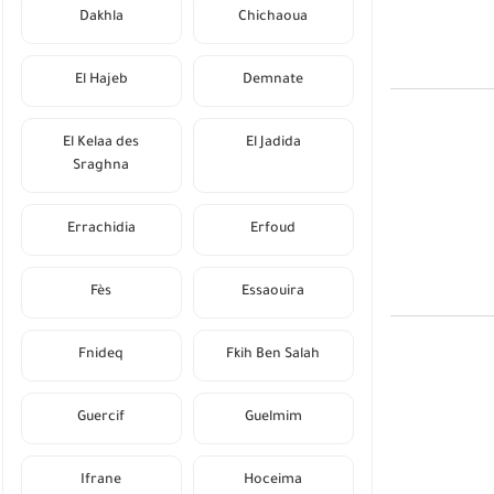
Dakhla
Chichaoua
El Hajeb
Demnate
El Kelaa des
El Jadida
Sraghna
Errachidia
Erfoud
Fès
Essaouira
Fnideq
Fkih Ben Salah
Guercif
Guelmim
Ifrane
Hoceima